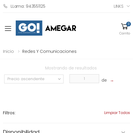
LINKS
LLama: 943551125
0
Toggle mobile menu
Carrito
Inicio
Redes Y Comunicaciones
Mostrando
de
resultados
de
→
Filtros:
Limpiar Todos
Disponibilidad