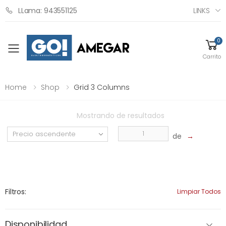
LINKS
LLama: 943551125
0
Toggle mobile menu
Carrito
Home
Shop
Grid 3 Columns
Mostrando
de
resultados
de
→
Filtros:
Limpiar Todos
Disponibilidad