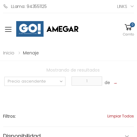
LINKS
LLama: 943551125
0
Toggle mobile menu
Carrito
Inicio
Menaje
Mostrando
de
resultados
de
→
Filtros:
Limpiar Todos
Disponibilidad