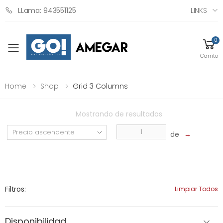
LINKS
LLama: 943551125
0
Toggle mobile menu
Carrito
Home
Shop
Grid 3 Columns
Mostrando
de
resultados
de
→
Filtros:
Limpiar Todos
Disponibilidad