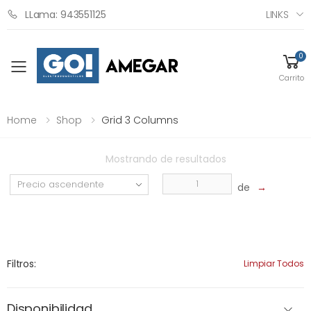
LINKS
LLama: 943551125
0
Toggle mobile menu
Carrito
Home
Shop
Grid 3 Columns
Mostrando
de
resultados
de
→
Filtros:
Limpiar Todos
Disponibilidad