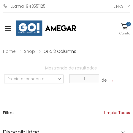
LINKS
LLama: 943551125
0
Toggle mobile menu
Carrito
Home
Shop
Grid 3 Columns
Mostrando
de
resultados
de
→
Filtros:
Limpiar Todos
Disponibilidad